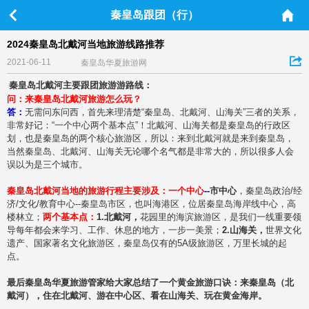
秦皇岛跟团（行）
2024秦皇岛北戴河当地旅游线路推荐
2021-06-11
秦皇岛华夏旅游网
秦皇岛北戴河主要跟团旅游游路线：
问：来秦皇岛北戴河旅游怎么玩？
答：
无需问东问西，首先来理清楚“秦皇岛、北戴河、山海关”三者的关系，
非常好记：“一个中心两个基本点”！北戴河、山海关都是秦皇岛的行政区
划，也是秦皇岛的两个核心旅游区，所以：来到北戴河就是来到秦皇岛，
当然秦皇岛、北戴河、山海关无论哪个名气都是非常大的，所以很多人会
误以为是三个城市。
秦皇岛北戴河当地的旅游行程主要涉及：
一个中心
--
市中心
，秦皇岛政治/经
济/文化/教育中心--秦皇岛市区，也叫海港区，位居秦皇岛海岸线中心，高
楼林立；
两个基本点：
1.北戴河，
花园里的海滨旅游区，是我们一线重要领
导每年都会来学习、工作、休息的地方，一步一美景；
2.山海关，
世界文化
遗产、国家著名文化旅游区，秦皇岛仅有的5A级旅游区，万里长城的起
点。
最后秦皇岛华夏旅游管家给大家总
结了一个黄金旅游口诀：来秦皇岛（北
戴河），住在北戴河、游在中心区、看在山海关、玩在黄金海岸。