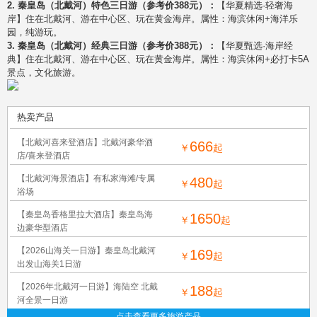
2. 秦皇岛（北戴河）特色三日游（参考价388元）：
【华夏精选·轻奢海
岸】住在北戴河、游在中心区、玩在黄金海岸。属性：海滨休闲+海洋乐
园，纯游玩。
3. 秦皇岛（北戴河）经典三日游（参考价388元）：
【华夏甄选·海岸经
典】住在北戴河、游在中心区、玩在黄金海岸。属性：海滨休闲+必打卡5A
景点，文化旅游。
热卖产品
【北戴河喜来登酒店】北戴河豪华酒
666
￥
起
店/喜来登酒店
【北戴河海景酒店】有私家海滩/专属
480
￥
起
浴场
【秦皇岛香格里拉大酒店】秦皇岛海
1650
￥
起
边豪华型酒店
【2026山海关一日游】秦皇岛北戴河
169
￥
起
出发山海关1日游
【2026年北戴河一日游】海陆空 北戴
188
￥
起
河全景一日游
点击查看更多旅游产品