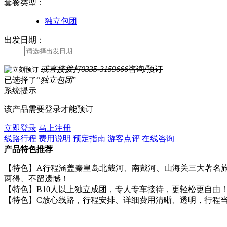
套餐类型
：
独立包团
出发日期：
或直接拨打
0335-3159666
咨询/预订
已选择了“
独立包团
”
系统提示
该产品需要登录才能预订
立即登录
马上注册
线路行程
费用说明
预定指南
游客点评
在线咨询
产品特色推荐
【特色】A行程涵盖秦皇岛北戴河、南戴河、山海关三大著名
两得、不留遗憾！
【特色】B10人以上独立成团，专人专车接待，更轻松更自由
【特色】C放心线路，行程安排、详细费用清晰、透明，行程