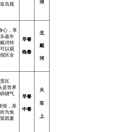
河
皇岛规
身心，享
北
乐嘉年
早餐
戴河特
戴
可以观
晚餐
假区全
河
景区
头是世界
火
磅礴气
早餐
车
豪情，亲
中餐
街为免
上
策因素