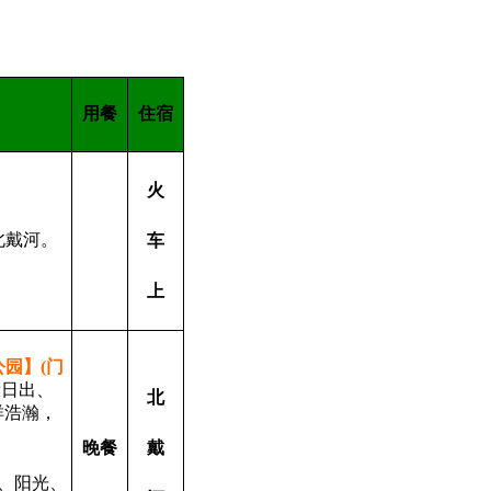
用餐
住宿
火
北戴河。
车
上
公园】
(
门
看日出、
北
洋浩瀚
，
晚餐
戴
、阳光、