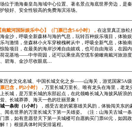
场位于渤海秦皇岛海域中心位置、著名景点海底世界旁边，是秦
护较好、安全性较高的免费海滨浴场。
【南戴河国际娱乐中心】（门票已含
5-6
小时），
在这里真正放松
海金沙，呼吸全新森林与海的气息，玩转百种娱乐项目，体验娱
乐与激情，坐森林小火车穿梭槐树从中，呼吸全新气息，体验南
惊险项目，在最美的海岸沙滩自由嬉戏，也可自由海浴，在园内
荷花基地——中华荷园，还可以乘坐高空缆车俯瞰南戴河旅游度
、碧海、金沙尽收眼底…
家历史文化名城、中国长城文化之乡
——
山海关，游览国家
5A
级
票已含，约
2
小时），
万里长城万里长、唯有龙头在海里，老龙
上长城，是万里长城的东部起点，在此领略长城入海披风斩浪的
耸、长城莽莽、海天一色的壮丽景象！
城一条街（
1
小时）
，感受古老的紫塞雄关风韵，体验闯关东的
、闻名世界的万里长城天下第一关雄姿。（注：山海关古城一条
门票，如有意愿登天下第一关城楼可自愿购买门票
60
元，如因政
解！）
根据具体时间安排返程。