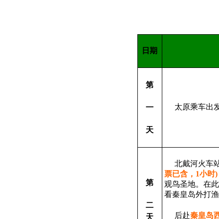
日期
第
太原乘车出
一
天
北戴河火车
票已含，
1
小时
第
观鸟圣地。在此
看秦皇岛外打渔
二
后赴
秦皇岛
天