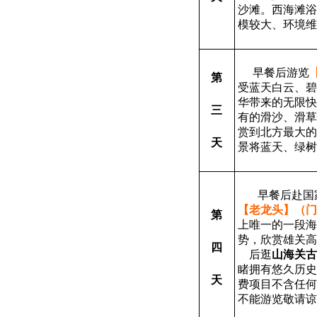
沙滩。西海滩浴
模较大、环境维
早餐后游览
第
受蓝天白云、碧
华带来的无限快
三
有的滑沙、滑草
赏到北方最大的
天
景将蓝天、绿树
早餐后赴国
【老龙头】（门
第
上唯一的一段海
势，欣赏雄关高
四
后逛
山海关古
睹拥有悠久历史
天
费项目不含任何
不能游览敬请谅