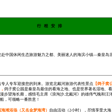
行
程
安
排
发赴
中国休闲生态旅游魅力之都、美丽迷人的海滨小镇
—
秦皇岛
站专人专车迎接您的到来
。
游览北戴河旅游代表性景点
【鸽子窝
)
，
鸽子窝公园是秦皇岛最佳的看海之地、也是世界著名湿地、
漫步望海长廊，感悟毛主席《浪淘沙
.
北戴河》的
雄伟气魄和汪
船，可领略一番胜意！
西海滩浴场（又名金梦海湾）
自由活动（
2
小时），尽情享受大海