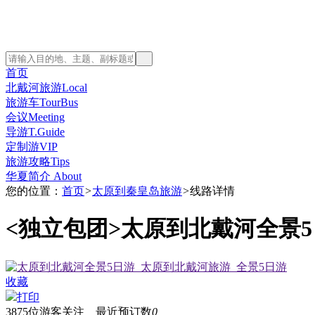
首页
北戴河旅游Local
旅游车TourBus
会议Meeting
导游T.Guide
定制游VIP
旅游攻略Tips
华夏简介 About
您的位置：
首页
>
太原到秦皇岛旅游
>
线路详情
<独立包团>
太原到北戴河全景5
收藏
打印
3875
位游客关注 最近预订数
0