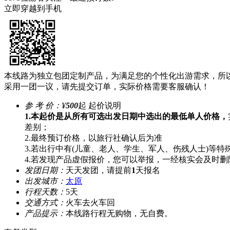
立即穿越到手机
本线路为独立包团定制产品，为满足您的个性化出游需求，所
采用一团一议，请先提交订单，实际价格需要客服确认！
参 考 价：
¥
500
起
起价说明
1.本起价是从所有可选出发日期中选出的最低单人价格，
差别；
2.最终预订价格，以旅行社确认后为准
3.若出行中有(儿童、老人、学生、军人、伤残人士)等
4.若发现产品虚假报价，您可以举报，一经核实会及时删
发团日期：
天天发团，请提前
1
天报名
出发城市：
太原
行程天数：
5天
交通方式：
火车去火车回
产品提示：
本线路行程无购物，无自费。